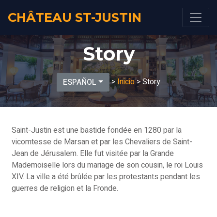
CHÂTEAU ST-JUSTIN
Story
>
Inicio
> Story
ESPAÑOL
Saint-Justin est une bastide fondée en 1280 par la
vicomtesse de Marsan et par les Chevaliers de Saint-
Jean de Jérusalem. Elle fut visitée par la Grande
Mademoiselle lors du mariage de son cousin, le roi Louis
XIV. La ville a été brûlée par les protestants pendant les
guerres de religion et la Fronde.