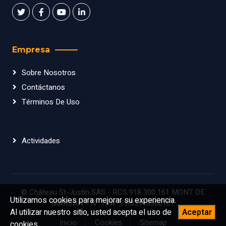
Empresa
Sobre Nosotros
Contáctanos
Términos De Uso
Actividades
© Château St-Justin SAS - RCS 918 300 161 MONT DE
Utilizamos cookies para mejorar su experiencia.
MARSAN - N° TVA : FR03918300161
Al utilizar nuestro sitio, usted acepta el uso de
Aceptar
Inicio
Cookies
Sitemap
cookies.