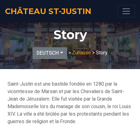
CHÂTEAU ST-JUSTIN
Story
>
Zuhause
> Story
DEUTSCH
Saint-Justin est une bastide fondée en 1280 par la
vicomtesse de Marsan et par les Chevaliers de Saint-
Jean de Jérusalem. Elle fut visitée par la Grande
Mademoiselle lors du mariage de son cousin, le roi Louis
XIV. La ville a été brûlée par les protestants pendant les
guerres de religion et la Fronde.